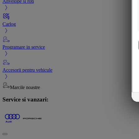
Anvelope si roti
Carlog
Programare in service
Accesorii pentru vehicule
Marcile noastre
Service si vanzari: