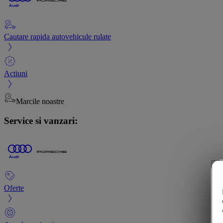
Cautare rapida autovehicule rulate
Actiuni
Marcile noastre
Service si vanzari:
Oferte